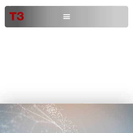
Wie Information 4.0 in
der Praxis gelingt
Rückblick | Hausmesse
23. Juni 2016