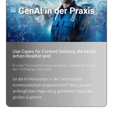
Use Cases für Content Delivery, die heute
schon Realität sind
KI in der Technischen Kommunikation | Vortrag von T3 auf
den Technology Days 2024
Ist die KI-Revolution in der Technischen
Kommunikation angekommen? Was ist vom
anfänglichen Hype übrig geblieben? Nach der
großen Euphorie …