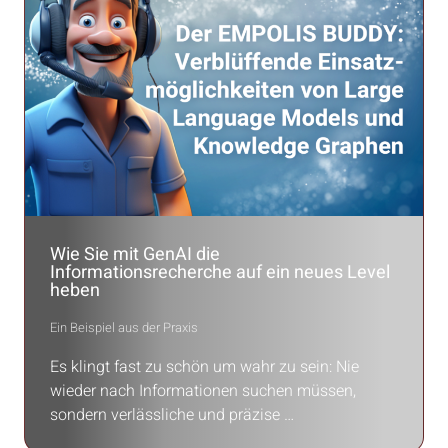
Wie Sie mit GenAI die
Informationsrecherche auf ein neues Level
heben
Ein Beispiel aus der Praxis
Es klingt fast zu schön um wahr zu sein: Nie
wieder nach Informationen suchen müssen,
sondern verlässliche und präzise …