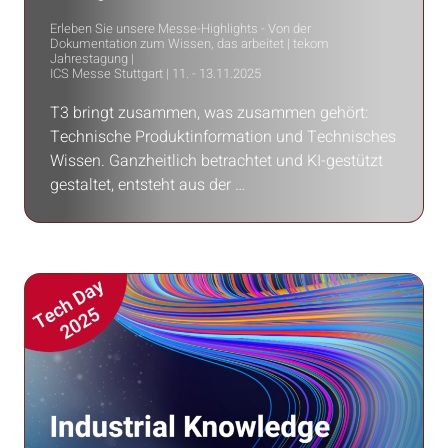
Erleben Sie unsere Messe-Highlights - Von der
Dokumentation zum Wissen, das arbeitet | tekom
Jahrestagung |
ICS Messe Stuttgart | 11. - 13.11.2025
T3 bringt zusammen, was zusammen gehört:
Technische Produktinformation und Technisches
Wissen. Ganzheitlich betrachtet und KI-gestützt
gestaltet, entsteht aus der …