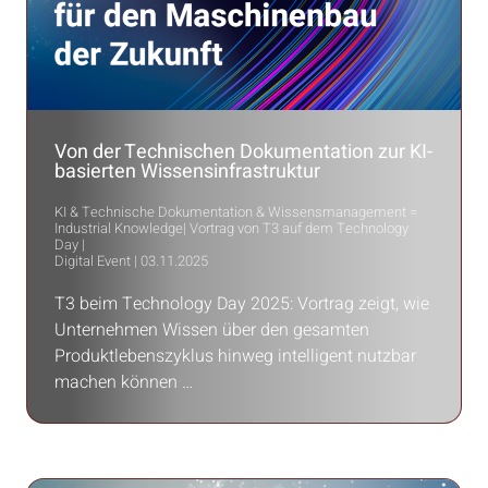
Von der Technischen Dokumentation zur KI-
basierten Wissensinfrastruktur
KI & Technische Dokumentation & Wissensmanagement =
Industrial Knowledge| Vortrag von T3 auf dem Technology
Day |
Digital Event | 03.11.2025
T3 beim Technology Day 2025: Vortrag zeigt, wie
Unternehmen Wissen über den gesamten
Produktlebenszyklus hinweg intelligent nutzbar
machen können …