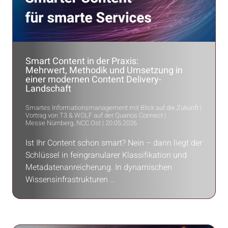
Smart Content in der Praxis:
Mehrwert, Methodik und Umsetzung in
einer modernen Content Delivery-
Landschaft
Smartes Informationsmanagement mit Blick auf die Zukunft |
Vortrag von T3 & WOLF auf der Quanos Connect |
Messe Nürnberg, NCC Ost | 20.05.2026
Ist Ihr Content schon smart? Nein – dann liegt der
Schlüssel in feingranularer Klassifikation und
Metadatenanreicherung. In dynamischen
Wissensinfrastrukturen …