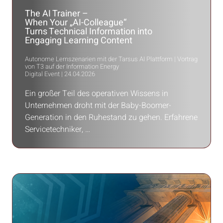
The AI Trainer –
When Your „AI-Colleague“
Turns Technical Information into
Engaging Learning Content
Autonome Lernszenarien mit der Tarsus AI Plattform | Vortrag
von T3 auf der Information Energy
Digital Event | 24.04.2026
Ein großer Teil des operativen Wissens in
Unternehmen droht mit der Baby-Boomer-
Generation in den Ruhestand zu gehen. Erfahrene
Servicetechniker, …