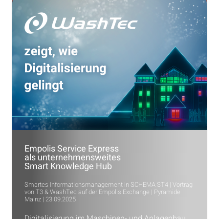
Empolis Service Express
als unternehmensweites
Smart Knowledge Hub
Smartes Informationsmanagement in SCHEMA ST4 | Vortrag
von T3 & WashTec auf der Empolis Exchange | Pyramide
Mainz | 23.09.2025
Digitalisierung im Maschinen- und Anlagenbau