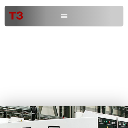
Videos und Animationen
im CMS vertonen
Partnervortrag von T3, Stephan Conrad und VON ARDENNE,
Cornell Alschner | tekom 2016
25. Oktober 2016