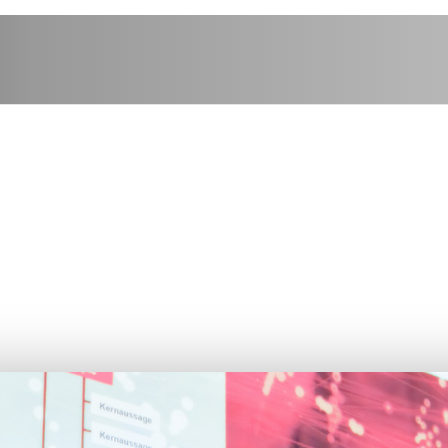
tellen – Ein Blick h
Kulissen
T3 Vortrag | Cathrin Paulsen, Multimedia Artist 2D/3D | tekom 2017
24. Oktober 2017