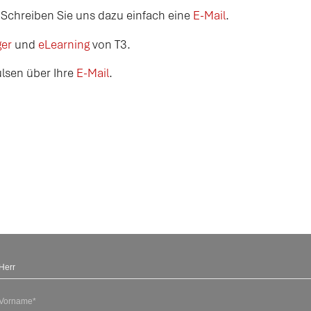
. Schreiben Sie uns dazu einfach eine
E-Mail
.
ger
und
eLearning
von T3.
ulsen über Ihre
E-Mail
.