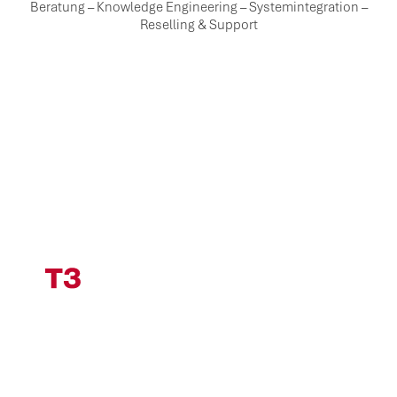
Beratung – Knowledge Engineering – Systemintegration –
Reselling & Support
Impressum
Datenschutz
Cookiesettings
Industrial
Knowledge.
Engineered by T3.